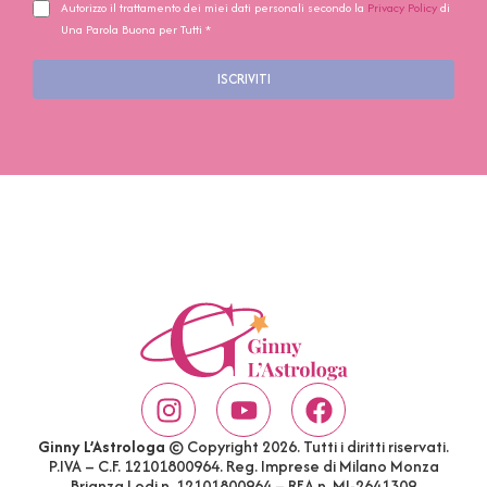
Autorizzo il trattamento dei miei dati personali secondo la
Privacy Policy
di
Una Parola Buona per Tutti *
ISCRIVITI
Ginny L’Astrologa
© Copyright 2026. Tutti i diritti riservati.
P.IVA – C.F. 12101800964. Reg. Imprese di Milano Monza
Brianza Lodi n. 12101800964 – REA n. MI-2641309