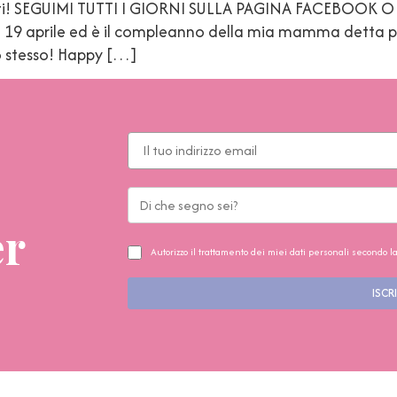
elesti! SEGUIMI TUTTI I GIORNI SULLA PAGINA FACEBOOK 
 19 aprile ed è il compleanno della mia mamma detta pi
lo stesso! Happy […]
er
Autorizzo il trattamento dei miei dati personali secondo l
ISCRI