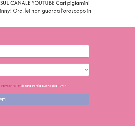
O SUL CANALE YOUTUBE Cari pigiamini
nny! Ora, lei non guarda l’oroscopo in
a
Privacy Policy
di Una Parola Buona per Tutti *
VITI