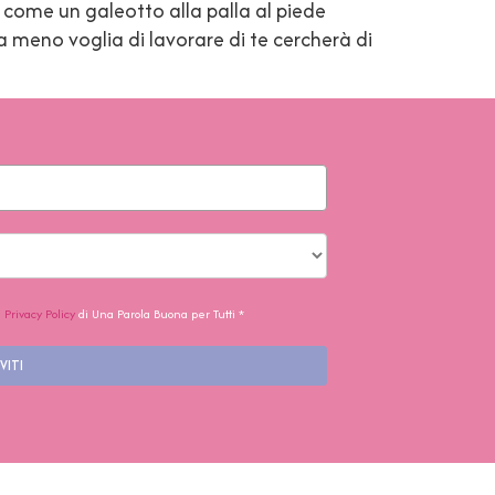
 come un galeotto alla palla al piede
a meno voglia di lavorare di te cercherà di
a
Privacy Policy
di Una Parola Buona per Tutti *
VITI