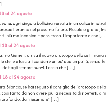
]
18 al 24 agosto
ne, ogni singola bollicina versata in un calice innalza
 prospetteranno nel prossimo futuro. Piccole o grandi, in
erti più malinconico e pensieroso. L’importante e che […
 18 al 24 agosto
simo Gemelli, arriva il nuovo oroscopo della settimana e
 le stelle e lasciati condurre un po’ qua un po’ là, senza 
 dettagli sempre nuovi. Lascia che […]
l 18 al 24 agosto
 Bilancia, se hai seguito il consiglio dell’oroscopo dell
, così tanto da non avere più la necessità di ripeterti, a
ù profondo, da “riesumare” […]