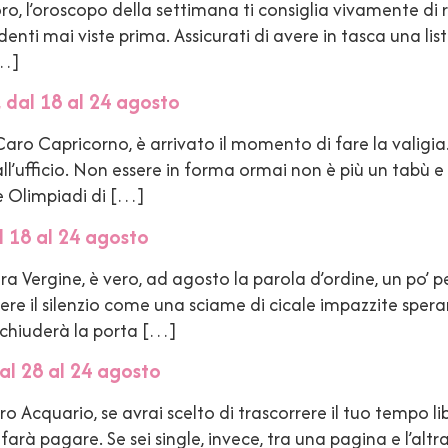
 l’oroscopo della settimana ti consiglia vivamente di rim
enti mai viste prima. Assicurati di avere in tasca una lis
[…]
 dal 18 al 24 agosto
o Capricorno, è arrivato il momento di fare la valigia. I
l’ufficio. Non essere in forma ormai non è più un tabù e s
le Olimpiadi di […]
 18 al 24 agosto
Vergine, è vero, ad agosto la parola d’ordine, un po’ per 
re il silenzio come una sciame di cicale impazzite spera
 chiuderà la porta […]
al 28 al 24 agosto
 Acquario, se avrai scelto di trascorrere il tuo tempo l
farà pagare. Se sei single, invece, tra una pagina e l’alt