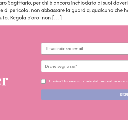
o Sagittario, per chi è ancora inchiodato ai suoi doveri
e di pericolo: non abbassare la guardia, qualcuno che h
inuto. Regola d’oro: non […]
er
Autorizzo il trattamento dei miei dati personali secondo l
ISCRI