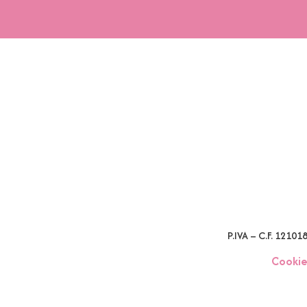
P.IVA – C.F. 1210
Cookie