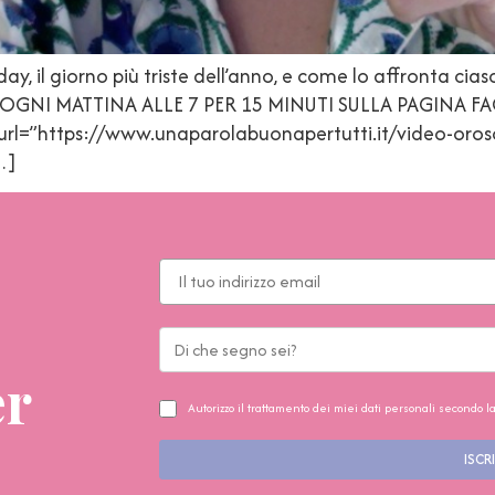
y, il giorno più triste dell’anno, e come lo affronta c
OGNI MATTINA ALLE 7 PER 15 MINUTI SULLA PAGINA 
l=”https://www.unaparolabuonapertutti.it/video-orosc
…]
er
Autorizzo il trattamento dei miei dati personali secondo l
ISCRI