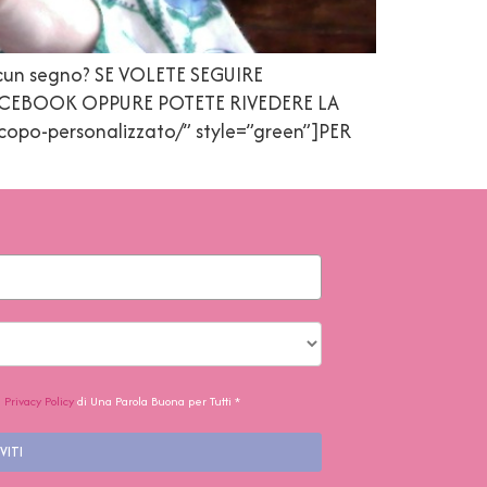
iascun segno? SE VOLETE SEGUIRE
FACEBOOK OPPURE POTETE RIVEDERE LA
opo-personalizzato/” style=”green”]PER
a
Privacy Policy
di Una Parola Buona per Tutti *
VITI