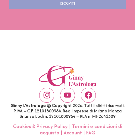
ISCRIVITI
Ginny L’Astrologa
© Copyright 2026. Tutti i diritti riservati.
P.IVA – C.F. 12101800964. Reg. Imprese di Milano Monza
Brianza Lodi n. 12101800964 – REA n. MI-2641309
Cookies & Privacy Policy
|
Termini e condizioni di
acquisto
|
Account
|
FAQ