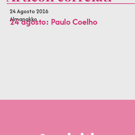
24 Agosto 2016
Almanakko
24 agosto: Paulo Coelho