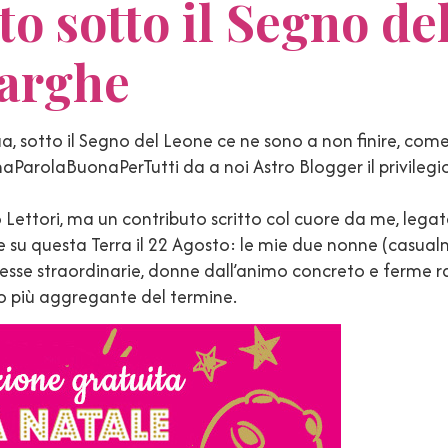
to sotto il Segno de
Marghe
fia, sotto il Segno del Leone ce ne sono a non finire, come 
aParolaBuonaPerTutti da a noi Astro Blogger il privilegio
 Lettori, ma un contributo scritto col cuore da me, lega
e su questa Terra il 22 Agosto: le mie due nonne (casua
esse straordinarie, donne dall’animo concreto e ferme r
nso più aggregante del termine.