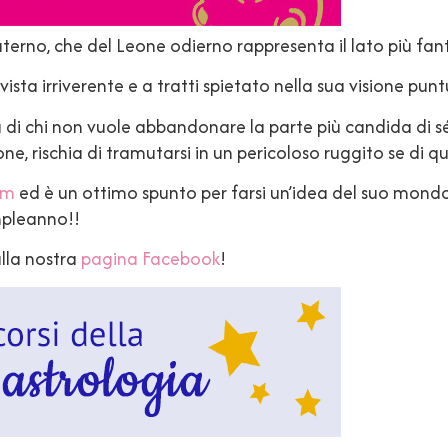
 fraterno, che del Leone odierno rappresenta il lato più fan
di vista irriverente e a tratti spietato nella sua visione pun
 di chi non vuole abbandonare la parte più candida di sé, 
ne, rischia di tramutarsi in un pericoloso ruggito se di 
om
ed è un ottimo spunto per farsi un’idea del suo mondo, 
mpleanno!!
ulla nostra
pagina Facebook
!