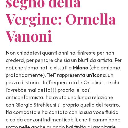
segno della
Vergine: Ornella
Vanoni
Non chiedetevi quanti anni ha, finireste per non
crederci, per pensare che sia un bluff da artista. Per
noi, che siamo nati e vissuti a
Milano
(che amiamo
profondamente), “lei” rappresenta
un’icona
, un
pezzo di storia. Ha frequentato le Orsoline…e chi
l’avrebbe mai detto??? proprio lei così
anticonformista. Ha avuto una lunga relazione
con Giorgio Strehler, sì sì, proprio quello del teatro.
Ha composto e ha cantato con la sua voce fluida
e calda canzoni indimenticabili, che ti camminano
sotto pelle anche quando hai finito di ascoltarle.