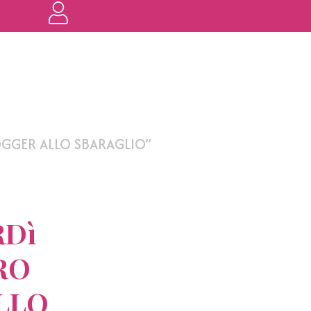
OGGER ALLO SBARAGLIO”
RDì
RO
LLO