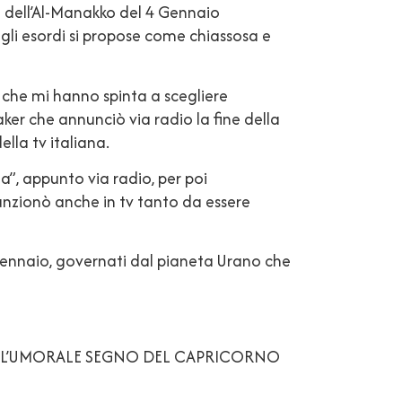
vo dell’Al-Manakko del 4 Gennaio
li esordi si propose come chiassosa e
 che mi hanno spinta a scegliere
er che annunciò via radio la fine della
lla tv italiana.
a”, appunto via radio, per poi
unzionò anche in tv tanto da essere
4 Gennaio, governati dal pianeta Urano che
TTO L’UMORALE SEGNO DEL CAPRICORNO