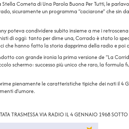
 la Stella Cometa di Una Parola Buona Per Tutti, le parla
rado, sicuramente un programma “caciarone” che sin dag
nny poteva condividere subito insieme a me i retroscena
i di oggi: tanto per dirne una, Corrado è stato lo speak
 che hanno fatto la storia dapprima della radio e poi de
condotto con grande ironia la prima versione de “La Corrid
colo schermo: successo più unico che raro, la formula f
sprime pienamente le caratteristiche tipiche dei nati il 
amenti d’umore.
’ STATA TRASMESSA VIA RADIO IL 4 GENNAIO 1968 SO