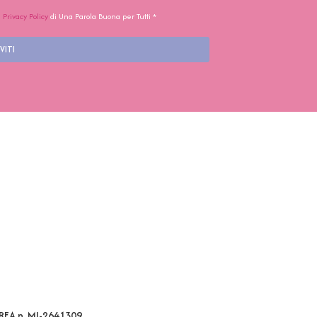
a
Privacy Policy
di Una Parola Buona per Tutti *
VITI
 REA n. MI-2641309