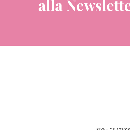
alla Newslett
P.IVA – C.F. 1210