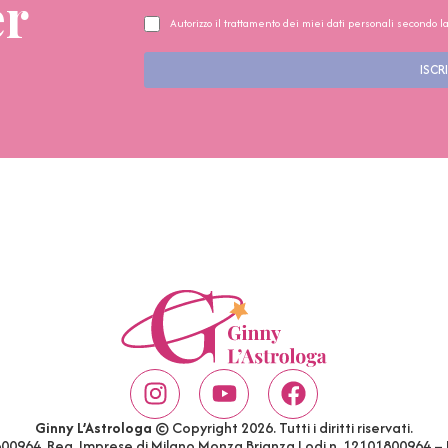
er
Autorizzo il trattamento dei miei dati personali secondo l
ISCRI
Ginny L’Astrologa
© Copyright 2026. Tutti i diritti riservati.
1800964. Reg. Imprese di Milano Monza Brianza Lodi n. 12101800964 –