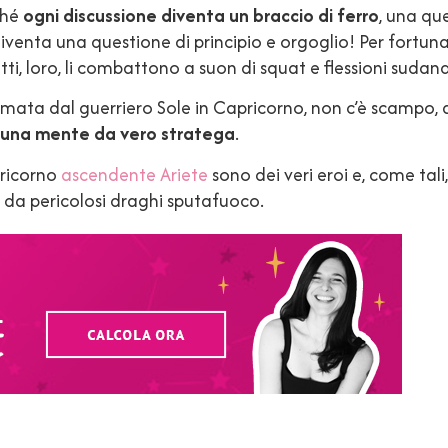
ché
ogni discussione diventa un braccio di ferro
, una que
 diventa una questione di principio e orgoglio! Per fortun
tti, loro, li combattono a suon di squat e flessioni sudand
rmata dal guerriero Sole in Capricorno, non c’è scampo, 
 una mente da vero stratega
.
ricorno
ascendente Ariete
sono dei veri eroi e, come tali
 da pericolosi draghi sputafuoco.