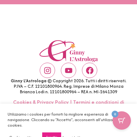
Ginny L’Astrologa
© Copyright 2026. Tutti i diritti riservati.
P.IVA – C.F. 12101800964. Reg. Imprese di Milano Monza
Brianza Lodi n. 12101800964 – REA n. MI-2641309
Cookies & Privacy Policy
|
Termini e condizioni di
acquisto
|
Account
|
FAQ
Utilizziamo i cookies per fornirti la migliore esperienza di
0
navigazione. Cliccando su “Accetto”, acconsenti all'utilizzo di tutti i
cookies.