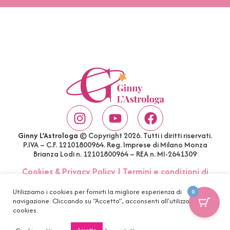
Ginny L’Astrologa
© Copyright 2026. Tutti i diritti riservati.
P.IVA – C.F. 12101800964. Reg. Imprese di Milano Monza
Brianza Lodi n. 12101800964 – REA n. MI-2641309
Cookies & Privacy Policy
|
Termini e condizioni di
acquisto
|
Account
|
FAQ
Utilizziamo i cookies per fornirti la migliore esperienza di
0
navigazione. Cliccando su “Accetto”, acconsenti all'utilizzo di tutti i
cookies.