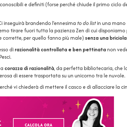
conoscibili e definiti (forse perché chiude il primo ciclo 
Ci inseguirà brandendo l’ennesima
to do list
in una mano e
remo tirare fuori tutta la pazienza Zen di cui disponiam
 corrette, per quello fanno più male)
senza una briciola
esso di
razionalità controllata e ben pettinata
non vede 
esci.
la
corazza di razionalità
, da perfetta bibliotecaria, che 
rosa di essere trasportata su un unicorno tra le nuvole.
erché vi chiederà di mettere il casco e di allacciare la ci