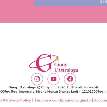
ISCRI
Ginny L’Astrologa
© Copyright 2026. Tutti i diritti riservati.
1800964. Reg. Imprese di Milano Monza Brianza Lodi n. 12101800964 –
s & Privacy Policy
|
Termini e condizioni di acquisto
|
Accoun