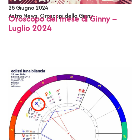
28 Giugno 2024
Astro News
,
Oroscopi della Ginny
Oroscopo del mese di Ginny –
Luglio 2024