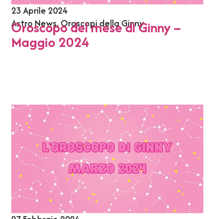
23 Aprile 2024
Astro News
,
Oroscopi della Ginny
Oroscopo del mese di Ginny –
Maggio 2024