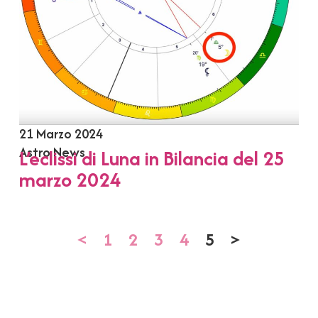
21 Marzo 2024
Astro News
L’eclissi di Luna in Bilancia del 25
marzo 2024
<
1
2
3
4
5
>