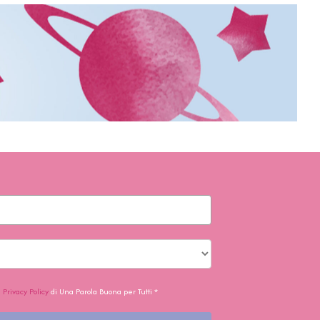
a
Privacy Policy
di Una Parola Buona per Tutti *