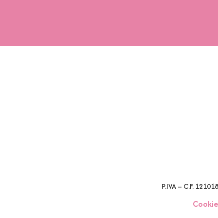
P.IVA – C.F. 1210
Cookie