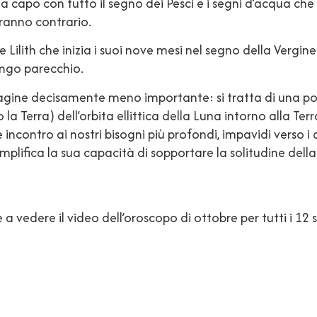
 capo con tutto il segno dei Pesci e i segni d’acqua che 
vranno contrario.
 Lilith che inizia i suoi nove mesi nel segno della Vergi
engo parecchio.
magine decisamente meno importante: si tratta di una pos
la Terra) dell’orbita ellittica della Luna intorno alla Te
incontro ai nostri bisogni più profondi, impavidi verso 
amplifica la sua capacità di sopportare la solitudine della
 vedere il video dell’oroscopo di ottobre per tutti i 12 s