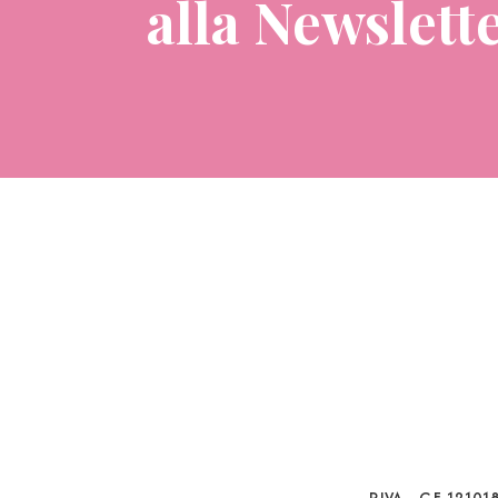
alla Newslett
P.IVA – C.F. 1210