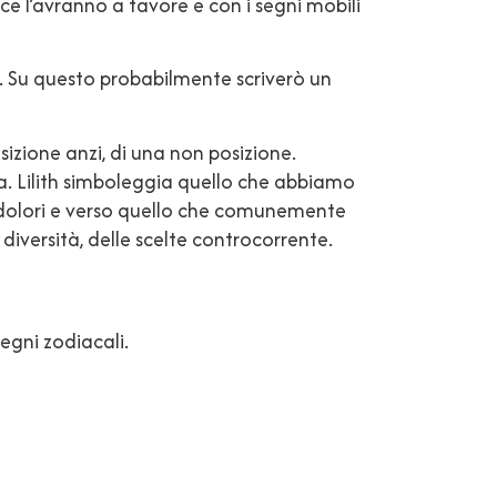
ce l’avranno a favore e con i segni mobili
ne. Su questo probabilmente scriverò un
izione anzi, di una non posizione.
rra. Lilith simboleggia quello che abbiamo
i dolori e verso quello che comunemente
 diversità, delle scelte controcorrente.
egni zodiacali.