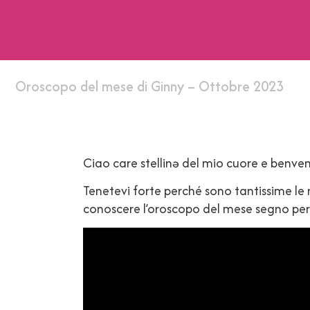
Oroscopo del mese di Ginny – Ottobre 2023
Ciao care stellinə del mio cuore e benve
Tenetevi forte perché sono tantissime le 
conoscere l’oroscopo del mese segno per s