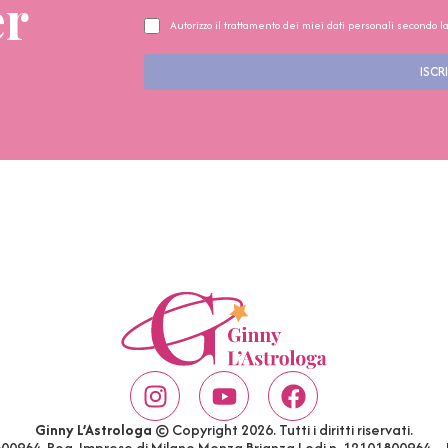
er
Autorizzo il trattamento dei miei dati personali secondo l
ISCRI
Ginny L’Astrologa
© Copyright 2026. Tutti i diritti riservati.
1800964. Reg. Imprese di Milano Monza Brianza Lodi n. 12101800964 –