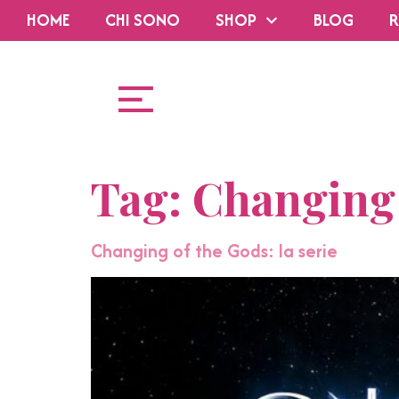
HOME
CHI SONO
SHOP
BLOG
R
Tag:
Changing 
Changing of the Gods: la serie