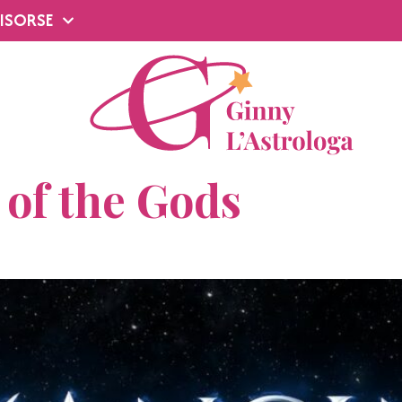
ISORSE
of the Gods