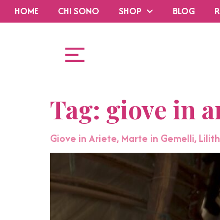
HOME
CHI SONO
SHOP
BLOG
R
Tag:
giove in a
Giove in Ariete, Marte in Gemelli, Lilit