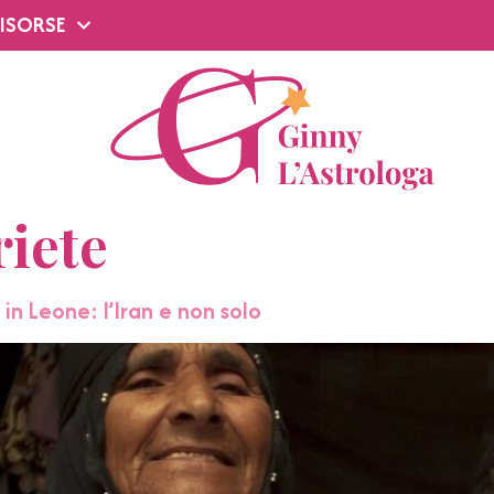
ISORSE
riete
h in Leone: l’Iran e non solo