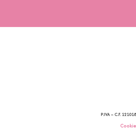
P.IVA – C.F. 1210
Cookie