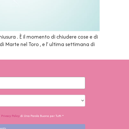
iusura . È il momento di chiudere cose e di
di Marte nel Toro , e l’ ultima settimana di
a
Privacy Policy
di Una Parola Buona per Tutti *