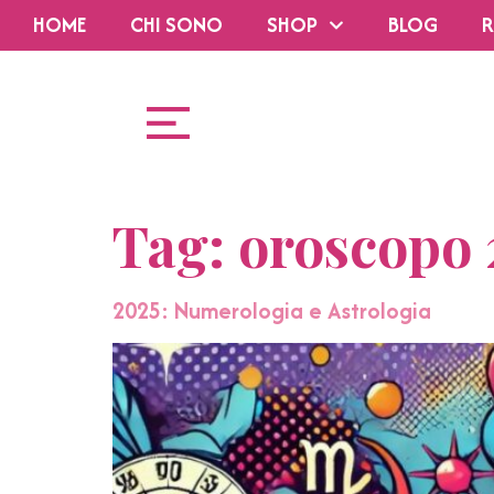
HOME
CHI SONO
SHOP
BLOG
R
Tag:
oroscopo 
2025: Numerologia e Astrologia