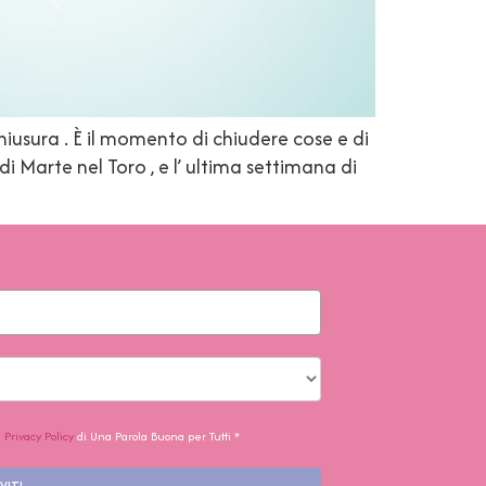
iusura . È il momento di chiudere cose e di
di Marte nel Toro , e l’ ultima settimana di
a
Privacy Policy
di Una Parola Buona per Tutti *