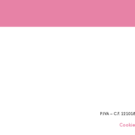
P.IVA – C.F. 1210
Cookie