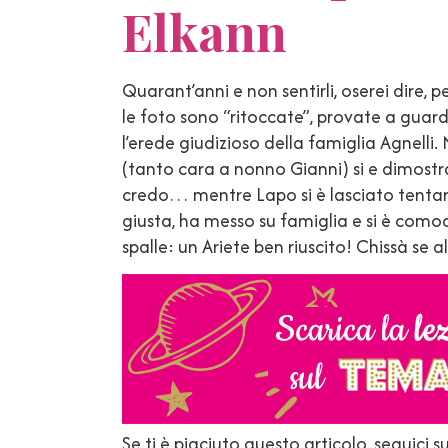
Elkann
Quarant’anni e non sentirli, oserei dire, 
le foto sono “ritoccate”, provate a guar
l’erede giudizioso della famiglia Agnelli
(tanto cara a nonno Gianni) si e dimostra
credo… mentre Lapo si è lasciato tentare
giusta, ha messo su famiglia e si è como
spalle: un Ariete ben riuscito! Chissà se
Se ti è piaciuto questo articolo, seguici s