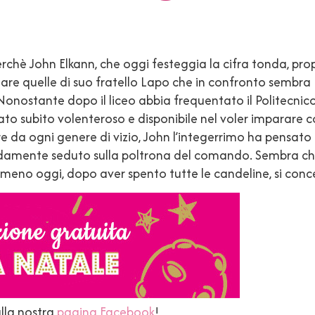
perchè John Elkann, che oggi festeggia la cifra tonda, pro
dare quelle di suo fratello Lapo che in confronto sembr
. Nonostante dopo il liceo abbia frequentato il Politecnic
to subito volenteroso e disponibile nel voler imparare co
 da ogni genere di vizio, John l’integerrimo ha pensato a
damente seduto sulla poltrona del comando. Sembra che ab
 almeno oggi, dopo aver spento tutte le candeline, si con
ulla nostra
pagina Facebook
!