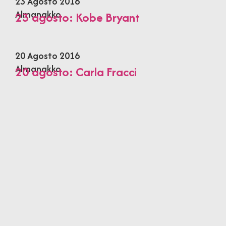
23 Agosto 2016
Almanakko
23 agosto: Kobe Bryant
20 Agosto 2016
Almanakko
20 agosto: Carla Fracci