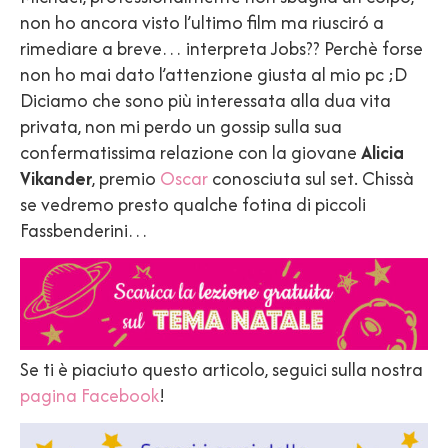
non ho ancora visto l’ultimo film ma riusciró a
rimediare a breve… interpreta Jobs?? Perchè forse
non ho mai dato l’attenzione giusta al mio pc ;D
Diciamo che sono più interessata alla dua vita
privata, non mi perdo un gossip sulla sua
confermatissima relazione con la giovane
Alicia
Vikander
, premio
Oscar
conosciuta sul set. Chissà
se vedremo presto qualche fotina di piccoli
Fassbenderini…
Se ti è piaciuto questo articolo, seguici sulla nostra
pagina Facebook
!