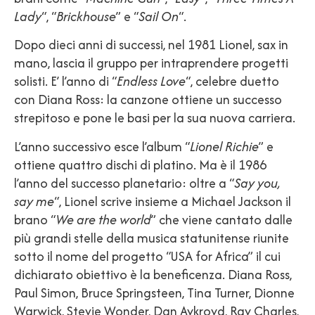
Lady
“, “
Brickhouse
” e “
Sail On
“.
Dopo dieci anni di successi, nel 1981 Lionel, sax in
mano, lascia il gruppo per intraprendere progetti
solisti. E’ l’anno di “
Endless Love
“, celebre duetto
con Diana Ross: la canzone ottiene un successo
strepitoso e pone le basi per la sua nuova carriera.
L’anno successivo esce l’album “
Lionel Richie
” e
ottiene quattro dischi di platino. Ma è il 1986
l’anno del successo planetario: oltre a “
Say you,
say me
“, Lionel scrive insieme a Michael Jackson il
brano “
We are the world
” che viene cantato dalle
più grandi stelle della musica statunitense riunite
sotto il nome del progetto “USA for Africa” il cui
dichiarato obiettivo è la beneficenza. Diana Ross,
Paul Simon, Bruce Springsteen, Tina Turner, Dionne
Warwick, Stevie Wonder, Dan Aykroyd, Ray Charles,