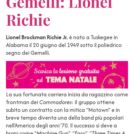
Gemelli: Lionel
Richie
Lionel Brockman Richie Jr.
è nato a Tuskegee in
Alabama il 20 giugno del 1949 sotto il poliedrico
segno dei Gemelli.
La sua fortunata carriera inizia da ragazzino come
frontman dei
Commodores
: il gruppo ottiene
subito un contratto con la mitica “Motown” e in
breve tempo diventa una della band più popolari
nell’America degli anni ’70. Il successo si deve a
brani come “
Machine Gun
“, “
Easy
“, “
Three Times A