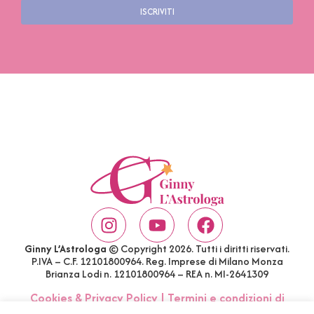
ISCRIVITI
Ginny L’Astrologa
© Copyright 2026. Tutti i diritti riservati.
P.IVA – C.F. 12101800964. Reg. Imprese di Milano Monza
Brianza Lodi n. 12101800964 – REA n. MI-2641309
Cookies & Privacy Policy
|
Termini e condizioni di
acquisto
|
Account
|
FAQ