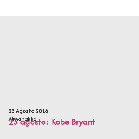
23 Agosto 2016
Almanakko
23 agosto: Kobe Bryant