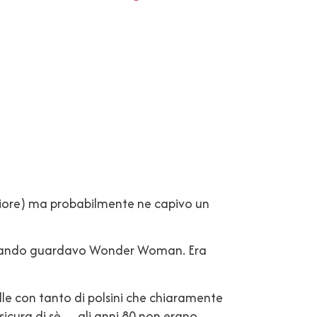
giore) ma probabilmente ne capivo un
 quando guardavo Wonder Woman. Era
le con tanto di polsini che chiaramente
 sicura di sè… gli anni 80 non erano