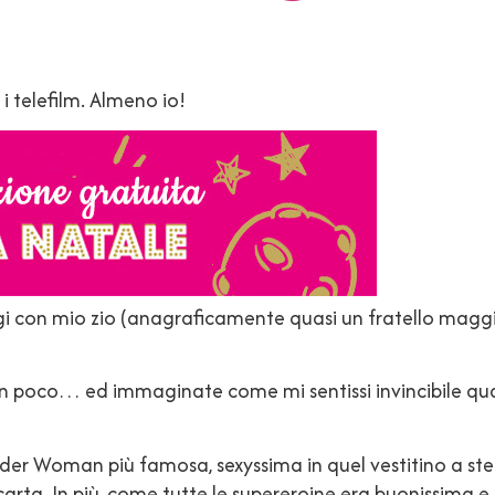
 i telefilm. Almeno io!
iggi con mio zio (anagraficamente quasi un fratello mag
n poco… ed immaginate come mi sentissi invincibile
r Woman più famosa, sexyssima in quel vestitino a stel
 carta. In più, come tutte le supereroine era buonissima e