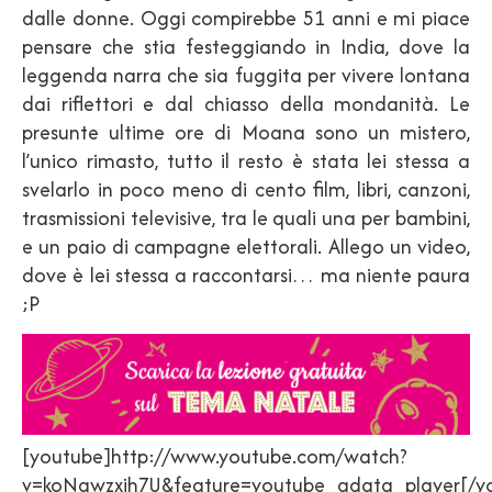
dalle donne. Oggi compirebbe 51 anni e mi piace
pensare che stia festeggiando in India, dove la
leggenda narra che sia fuggita per vivere lontana
dai riflettori e dal chiasso della mondanità. Le
presunte ultime ore di Moana sono un mistero,
l’unico rimasto, tutto il resto è stata lei stessa a
svelarlo in poco meno di cento film, libri, canzoni,
trasmissioni televisive, tra le quali una per bambini,
e un paio di campagne elettorali. Allego un video,
dove è lei stessa a raccontarsi… ma niente paura
;P
[youtube]http://www.youtube.com/watch?
v=koNawzxih7U&feature=youtube_gdata_player[/y