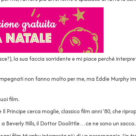
osce?), la sua faccia sorridente e mi piace perché interpre
o impegnati non fanno molto per me, ma Eddie Murphy imp
uoi film.
è Il Principe cerca moglie, classico film anni ’80, che rip
 a Beverly Hills, il Dottor Doolittle…ce ne sono un sacco.
in ogni film Murphy interpreta più di un perosnaggio. Un t