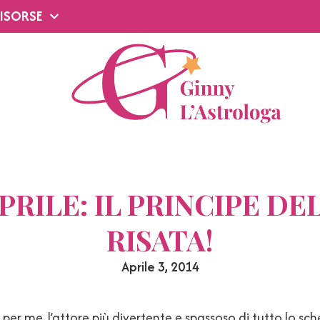
ISORSE
APRILE: IL PRINCIPE DE
RISATA!
Aprile 3, 2014
, per me, l’attore più divertente e spassoso di tutto lo sc