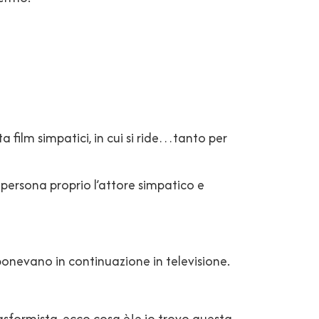
ta film simpatici, in cui si ride…tanto per
ersona proprio l’attore simpatico e
roponevano in continuazione in televisione.
rasformista, ecco cosa è!e io trovo questa