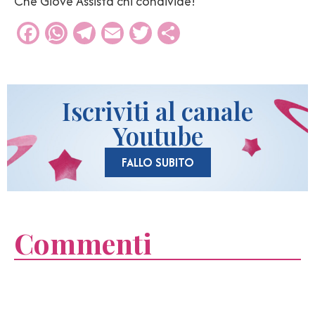
Che Giove Assista chi condivide!
Facebook
WhatsApp
Telegram
Email
Twitter
Condividi
Iscriviti al canale
Youtube
FALLO SUBITO
Commenti