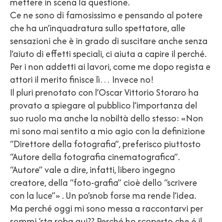
mettere in scena la questione.
Ce ne sono di famosissimo e pensando al potere
che ha un’inquadratura sullo spettatore, alle
sensazioni che è in grado di suscitare anche senza
l’aiuto di effetti speciali, ci aiuta a capire il perché.
Per i non addetti ai lavori, come me dopo regista e
attori il merito finisce lì… Invece no!
Il pluri prenotato con l’Oscar Vittorio Storaro ha
provato a spiegare al pubblico l’importanza del
suo ruolo ma anche la nobiltà dello stesso: «Non
mi sono mai sentito a mio agio con la definizione
“Direttore della fotografia”, preferisco piuttosto
“Autore della fotografia cinematografica”.
“Autore” vale a dire, infatti, libero ingegno
creatore, della “foto-grafia” cioè dello “scrivere
con la luce”» . Un po’snob forse ma rende l’idea.
Ma perché oggi mi sono messa a raccontarvi per
sommi ‘sta roba qui?? Perché ho scoperto che é il