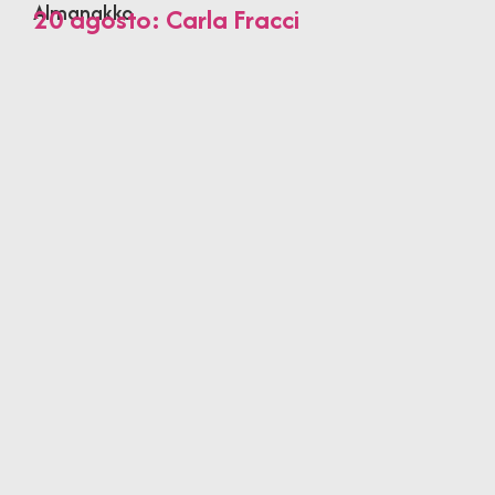
Almanakko
20 agosto: Carla Fracci