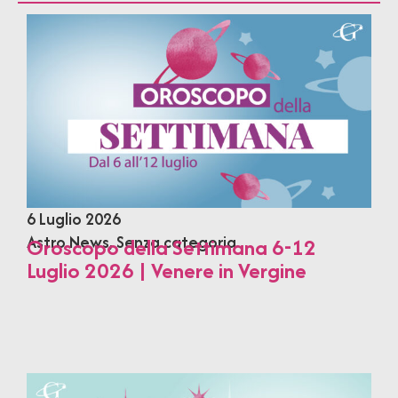
6 Luglio 2026
Astro News
,
Senza categoria
Oroscopo della Settimana 6-12
Luglio 2026 | Venere in Vergine