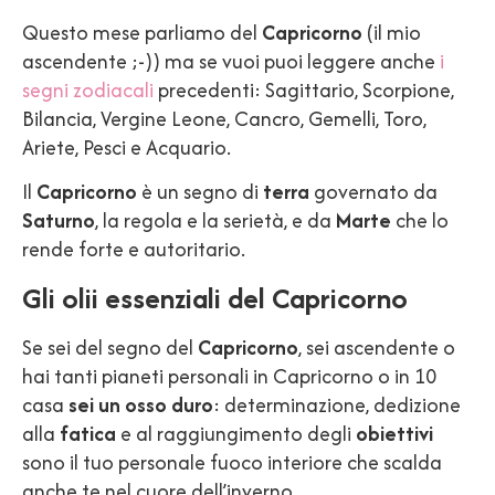
Questo mese parliamo del
Capricorno
(il mio
ascendente ;-)) ma se vuoi puoi leggere anche
i
segni zodiacali
precedenti: Sagittario, Scorpione,
Bilancia, Vergine Leone, Cancro, Gemelli, Toro,
Ariete, Pesci e Acquario.
Il
Capricorno
è un segno di
terra
governato da
Saturno
, la regola e la serietà, e da
Marte
che lo
rende forte e autoritario.
Gli olii essenziali del Capricorno
Se sei del segno del
Capricorno
, sei ascendente o
hai tanti pianeti personali in Capricorno o in 10
casa
sei un osso duro
: determinazione, dedizione
alla
fatica
e al raggiungimento degli
obiettivi
sono il tuo personale fuoco interiore che scalda
anche te nel cuore dell’inverno.