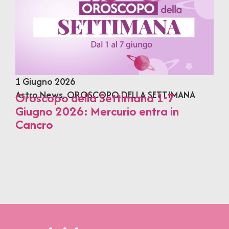
1 Giugno 2026
Astro News
,
OROSCOPO DELLA SETTIMANA
Oroscopo della Settimana 1-7
Giugno 2026: Mercurio entra in
Cancro