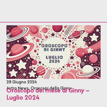
28 Giugno 2024
Astro News
,
Oroscopi della Ginny
Oroscopo del mese di Ginny –
Luglio 2024