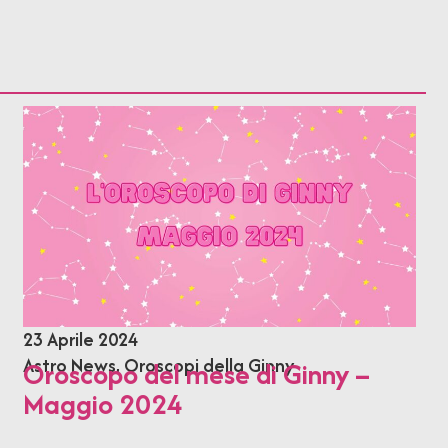
23 Aprile 2024
Astro News
,
Oroscopi della Ginny
Oroscopo del mese di Ginny –
Maggio 2024