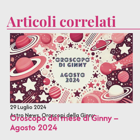
Articoli correlati
29 Luglio 2024
Astro News
,
Oroscopi della Ginny
Oroscopo del mese di Ginny –
Agosto 2024