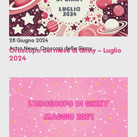
28 Giugno 2024
Astro News
,
Oroscopi della Ginny
Oroscopo del mese di Ginny – Luglio
2024