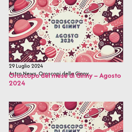
29 Luglio 2024
Astro News
,
Oroscopi della Ginny
Oroscopo del mese di Ginny – Agosto
2024