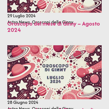
29 Luglio 2024
Astro News
,
Oroscopi della Ginny
Oroscopo del mese di Ginny – Agosto
2024
28 Giugno 2024
Astro News
,
Oroscopi della Ginny