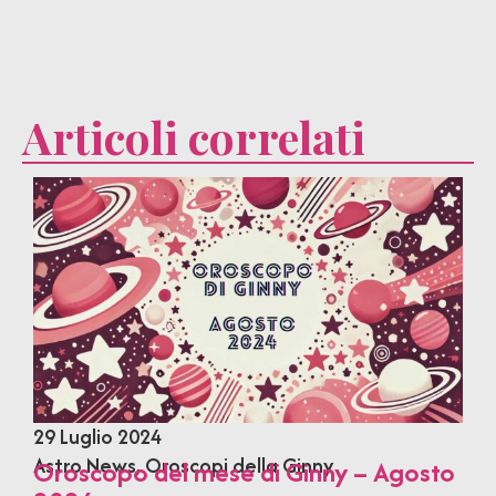
Articoli correlati
29 Luglio 2024
Astro News
,
Oroscopi della Ginny
Oroscopo del mese di Ginny – Agosto