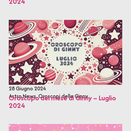
2024
28 Giugno 2024
Astro News
,
Oroscopi della Ginny
Oroscopo del mese di Ginny – Luglio
2024