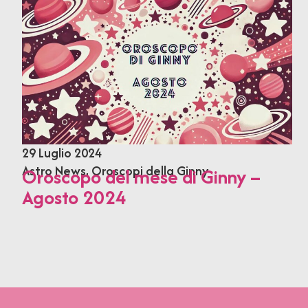
29 Luglio 2024
Astro News
,
Oroscopi della Ginny
Oroscopo del mese di Ginny –
Agosto 2024