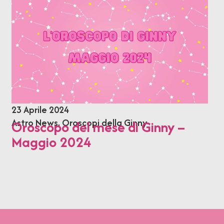
23 Aprile 2024
Astro News
,
Oroscopi della Ginny
Oroscopo del mese di Ginny –
Maggio 2024