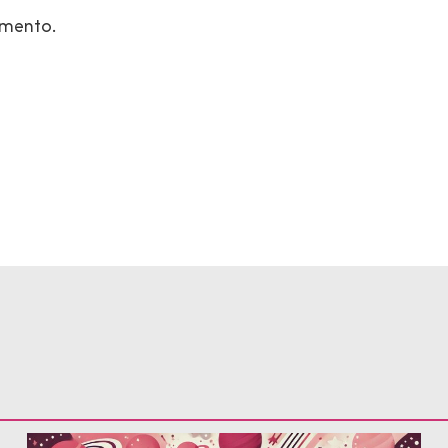
mmento.