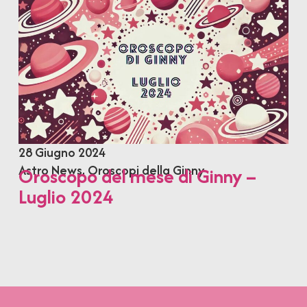
28 Giugno 2024
Astro News
,
Oroscopi della Ginny
Oroscopo del mese di Ginny –
Luglio 2024