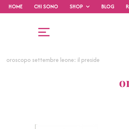
HOME
CHI SONO
SHOP
BLOG
R
oroscopo settembre leone: il preside
o