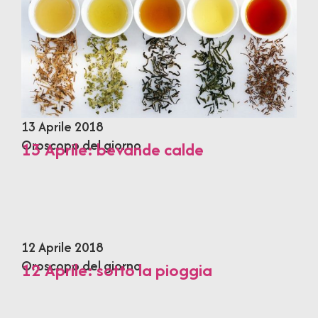
13 Aprile 2018
Oroscopo del giorno
13 Aprile: bevande calde
12 Aprile 2018
Oroscopo del giorno
12 Aprile: sotto la pioggia