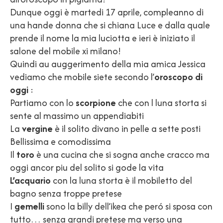
Dunque oggi è martedi 17 aprile, compleanno di
una hande donna che si chiana Luce e dalla quale
prende il nome la mia luciotta e ieri è iniziato il
salone del mobile xi milano!
Quindi au auggerimento della mia amica Jessica
vediamo che mobile siete secondo l’
oroscopo di
oggi
:
Partiamo con lo
scorpione
che con l luna storta si
sente al massimo un appendiabiti
La
vergine
è il solito divano in pelle a sette posti
Bellissima e comodissima
Il
toro
è una cucina che si sogna anche cracco ma
oggi ancor piu del solito si gode la vita
L’acquario
con la luna storta è il mobiletto del
bagno senza troppe pretese
I
gemelli
sono la billy dell’ikea che peró si sposa con
tutto… senza grandi pretese ma verso una