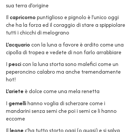
sua terra d’origine
Il
capricorno
puntiglioso e pignolo è l’unico oggi
che ha la forza ed il coraggio di stare a spippiolare
tutti i chicchi di melograno
L’acquario
con la luna a favore è ardito come una
cipolla di tropea e vedete di non farlo arrabbiare
I
pesci
con la luna storta sono malefici come un
peperoncino calabro ma anche tremendamente
hot!
L’ariete
è dolce come una mela renetta
I
gemelli
hanno voglia di scherzare come i
mandarini senza semi che poi i semi ce li hanno
eccome
Il
leone
c’ha tutto storto oggi (o quasi) e si salva