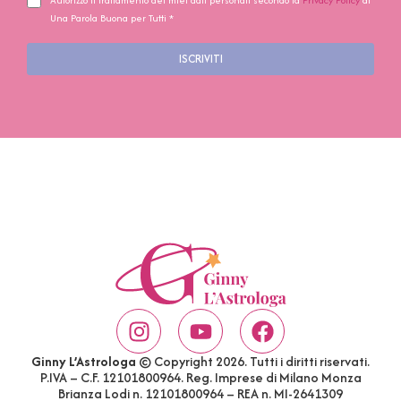
Autorizzo il trattamento dei miei dati personali secondo la
Privacy Policy
di
Una Parola Buona per Tutti *
ISCRIVITI
Ginny L’Astrologa
© Copyright 2026. Tutti i diritti riservati.
P.IVA – C.F. 12101800964. Reg. Imprese di Milano Monza
Brianza Lodi n. 12101800964 – REA n. MI-2641309