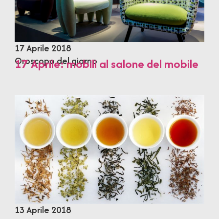
17 Aprile 2018
Oroscopo del giorno
17 Aprile: mobili al salone del mobile
13 Aprile 2018