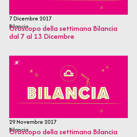
7 Dicembre 2017
Bilancia
Oroscopo della settimana Bilancia
dal 7 al 13 Dicembre
29 Novembre 2017
Bilancia
Oroscopo della settimana Bilancia