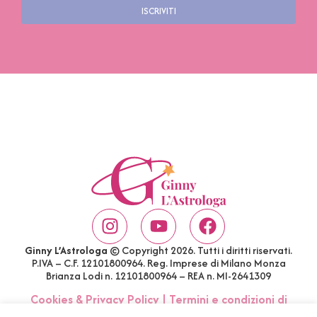
ISCRIVITI
Ginny L’Astrologa
© Copyright 2026. Tutti i diritti riservati.
P.IVA – C.F. 12101800964. Reg. Imprese di Milano Monza
Brianza Lodi n. 12101800964 – REA n. MI-2641309
Cookies & Privacy Policy
|
Termini e condizioni di
acquisto
|
Account
|
FAQ