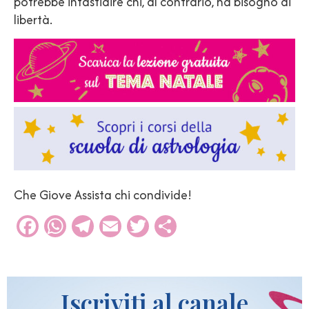
potrebbe infastidire chi, al contrario, ha bisogno di
libertà.
Che Giove Assista chi condivide!
Facebook
WhatsApp
Telegram
Email
Twitter
Condividi
Iscriviti al canale