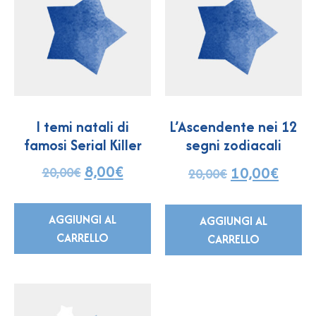
I temi natali di
L’Ascendente nei 12
famosi Serial Killer
segni zodiacali
8,00
€
10,00
€
20,00
€
20,00
€
Valutato
5.00
su 5
AGGIUNGI AL
AGGIUNGI AL
CARRELLO
CARRELLO