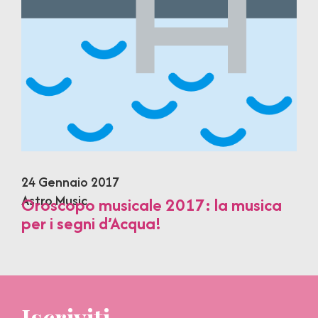
24 Gennaio 2017
Astro Music
Oroscopo musicale 2017: la musica
per i segni d’Acqua!
Iscriviti