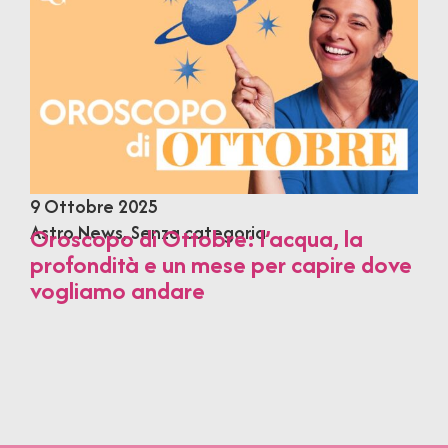
9 Ottobre 2025
Astro News
,
Senza categoria
Oroscopo di Ottobre: l’acqua, la
profondità e un mese per capire dove
vogliamo andare