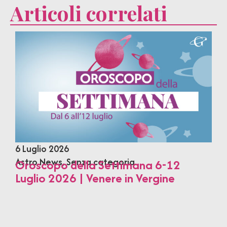
Articoli correlati
6 Luglio 2026
Astro News
,
Senza categoria
Oroscopo della Settimana 6-12
Luglio 2026 | Venere in Vergine