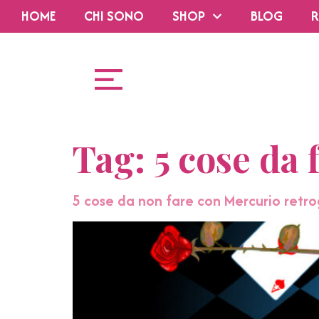
HOME
CHI SONO
SHOP
BLOG
R
Tag:
5 cose da
5 cose da non fare con Mercurio retr