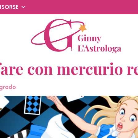
ISORSE
 fare con mercurio 
ogrado