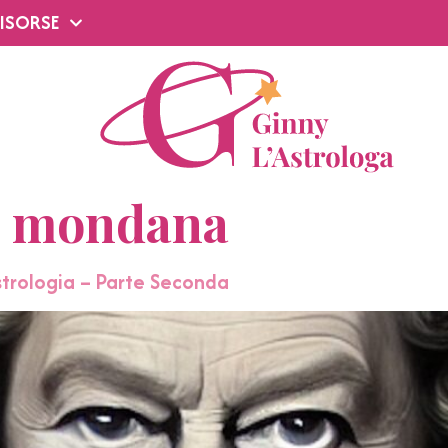
ISORSE
a mondana
Astrologia – Parte Seconda