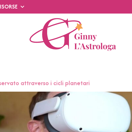
ISORSE
servato attraverso i cicli planetari