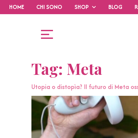
HOME
CHI SONO
SHOP
BLOG
R
Tag:
Meta
Utopia o distopìa? Il futuro di Meta os