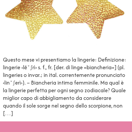
Questo mese vi presentiamo la lingerie: Definizione:
lingerie ‹lẽˇ∫rì› s. f., fr. [der. di linge «biancheria»] (pl.
lingeries o invar.; in ital. correntemente pronunciato
‹linˇ∫erì›). – Biancheria intima femminile. Ma qual è
la lingerie perfetta per ogni segno zodiacale? Quale
miglior capo di abbigliamento da considerare
quando il sole sorge nel segno dello scorpione, non
[…]