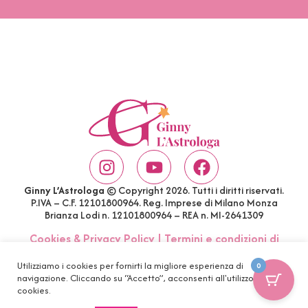
Ginny L’Astrologa
© Copyright 2026. Tutti i diritti riservati.
P.IVA – C.F. 12101800964. Reg. Imprese di Milano Monza
Brianza Lodi n. 12101800964 – REA n. MI-2641309
Cookies & Privacy Policy
|
Termini e condizioni di
acquisto
|
Account
|
FAQ
Utilizziamo i cookies per fornirti la migliore esperienza di
0
navigazione. Cliccando su “Accetto”, acconsenti all'utilizzo di tutti i
cookies.