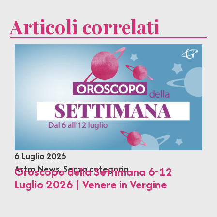
Articoli correlati
6 Luglio 2026
Astro News
,
Senza categoria
Oroscopo della Settimana 6-12
Luglio 2026 | Venere in Vergine