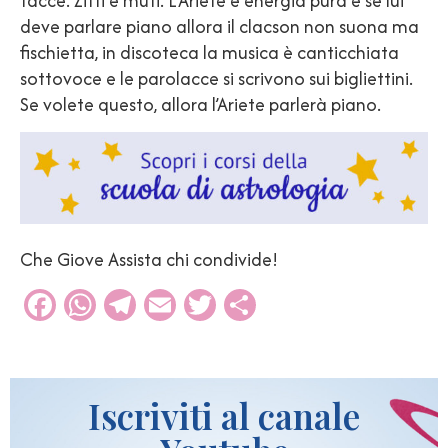
facce. Zitti e muti. L’Ariete è energia pura e se lui
deve parlare piano allora il clacson non suona ma
fischietta, in discoteca la musica è canticchiata
sottovoce e le parolacce si scrivono sui bigliettini.
Se volete questo, allora l’Ariete parlerà piano.
Che Giove Assista chi condivide!
Facebook
WhatsApp
Telegram
Email
Twitter
Condividi
Iscriviti al canale