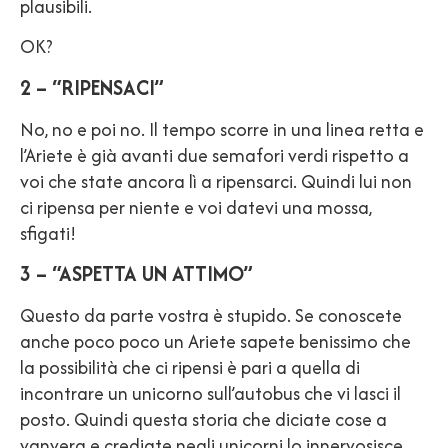
plausibili.
OK?
2 – “RIPENSACI”
No, no e poi no. Il tempo scorre in una linea retta e
l’Ariete è già avanti due semafori verdi rispetto a
voi che state ancora lì a ripensarci. Quindi lui non
ci ripensa per niente e voi datevi una mossa,
sfigati!
3 – “ASPETTA UN ATTIMO”
Questo da parte vostra è stupido. Se conoscete
anche poco poco un Ariete sapete benissimo che
la possibilità che ci ripensi è pari a quella di
incontrare un unicorno sull’autobus che vi lasci il
posto. Quindi questa storia che diciate cose a
vanvera e crediate negli unicorni lo innervosisce