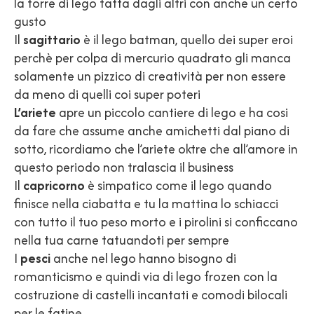
la torre di lego fatta dagli altri con anche un certo
gusto
Il
sagittario
è il lego batman, quello dei super eroi
perchè per colpa di mercurio quadrato gli manca
solamente un pizzico di creatività per non essere
da meno di quelli coi super poteri
L’ariete
apre un piccolo cantiere di lego e ha cosi
da fare che assume anche amichetti dal piano di
sotto, ricordiamo che l’ariete oktre che all’amore in
questo periodo non tralascia il business
Il
capricorno
è simpatico come il lego quando
finisce nella ciabatta e tu la mattina lo schiacci
con tutto il tuo peso morto e i pirolini si conficcano
nella tua carne tatuandoti per sempre
I
pesci
anche nel lego hanno bisogno di
romanticismo e quindi via di lego frozen con la
costruzione di castelli incantati e comodi bilocali
per le fatine