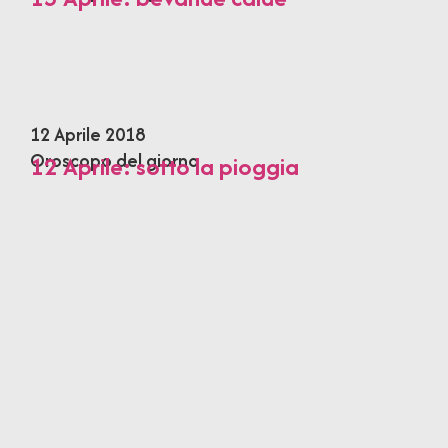
12 Aprile 2018
Oroscopo del giorno
12 Aprile: sotto la pioggia