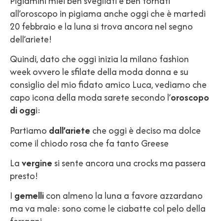
Pigiamini miei ben svegliati e ben tornati
all’oroscopo in pigiama anche oggi che è martedi
20 febbraio e la luna si trova ancora nel segno
dell’ariete!
Quindi, dato che oggi inizia la milano fashion
week ovvero le sfilate della moda donna e su
consiglio del mio fidato amico Luca, vediamo che
capo icona della moda sarete secondo l’
oroscopo
di ogg
i:
Partiamo
dall’ariete
che oggi è deciso ma dolce
come il chiodo rosa che fa tanto Greese
La
vergine
si sente ancora una crocks ma passera
presto!
I
gemelli
con almeno la luna a favore azzardano
ma va male: sono come le ciabatte col pelo della