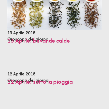
13 Aprile 2018
Oroscopo del giorno
13 Aprile: bevande calde
12 Aprile 2018
Oroscopo del giorno
12 Aprile: sotto la pioggia